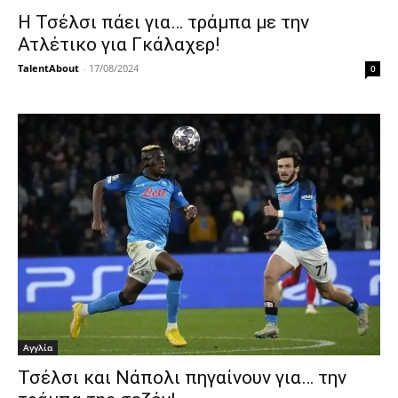
Η Τσέλσι πάει για… τράμπα με την
Ατλέτικο για Γκάλαχερ!
TalentAbout
-
17/08/2024
0
Αγγλία
Τσέλσι και Νάπολι πηγαίνουν για… την