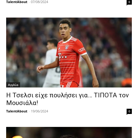
TalentAbout
-
07/08/2024
0
Αγγλία
Η Τσελσι είχε πουλήσει για… ΤΙΠΟΤΑ τον
Μουσιάλα!
TalentAbout
-
19/06/2024
0