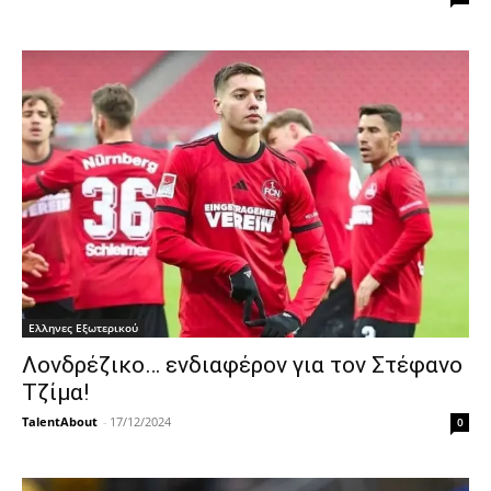
Ελληνες Εξωτερικού
Λονδρέζικο… ενδιαφέρον για τον Στέφανο
Τζίμα!
TalentAbout
-
17/12/2024
0