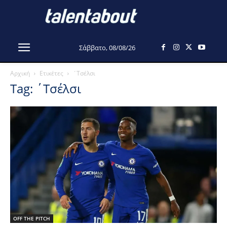
Σάββατο, 08/08/26
Αρχική
Ετικέτες
΄Τσέλσι
Tag: ΄Τσέλσι
OFF THE PITCH