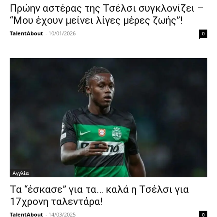
Πρώην αστέρας της Τσέλσι συγκλονίζει –
“Μου έχουν μείνει λίγες μέρες ζωής”!
TalentAbout
-
10/01/2026
0
Αγγλία
Τα “έσκασε” για τα… καλά η Τσέλσι για
17χρονη ταλεντάρα!
TalentAbout
-
14/03/2025
0