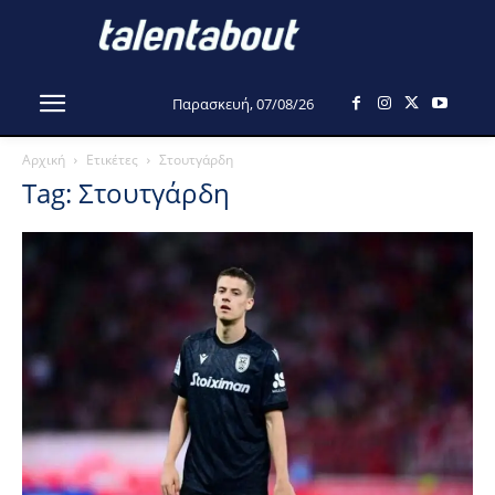
Παρασκευή, 07/08/26
Αρχική
Ετικέτες
Στουτγάρδη
Tag: Στουτγάρδη