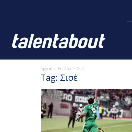
Αρχική
Ετικέτες
Σισέ
Tag: Σισέ