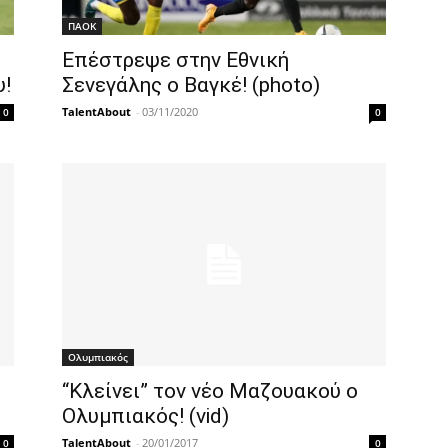
ΠΑΟΚ
Επέστρεψε στην Εθνική
υ!
Σενεγάλης ο Βαγκέ! (photo)
TalentAbout
-
03/11/2020
0
0
Ολυμπιακός
“Κλείνει” τον νέο Μαζουακού ο
Ολυμπιακός! (vid)
TalentAbout
-
20/01/2017
0
0