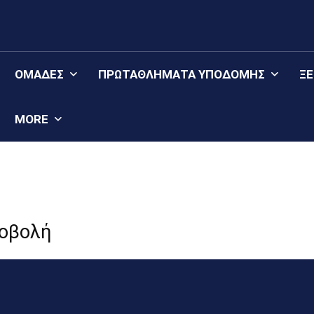
ΟΜΆΔΕΣ
ΠΡΩΤΑΘΛΉΜΑΤΑ YΠΟΔΟΜΉΣ
Ξ
MORE
ροβολή