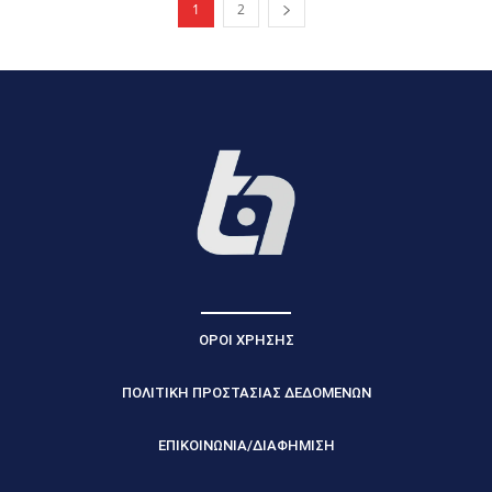
1
2
ΟΡΟΙ ΧΡΗΣΗΣ
ΠΟΛΙΤΙΚΗ ΠΡΟΣΤΑΣΙΑΣ ΔΕΔΟΜΕΝΩΝ
ΕΠΙΚΟΙΝΩΝΙΑ/ΔΙΑΦΗΜΙΣΗ