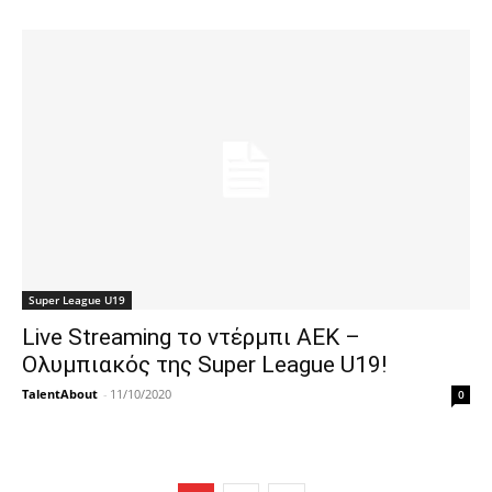
Super League U19
Live Streaming το ντέρμπι ΑΕΚ –
Ολυμπιακός της Super League U19!
TalentAbout
-
11/10/2020
0