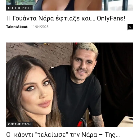
OFF THE PITCH
Η Γουάντα Νάρα έφτιαξε και… OnlyFans!
TalentAbout
-
11/04/2025
0
OFF THE PITCH
Ο Ικάρντι “τελείωσε” την Νάρα – Της…