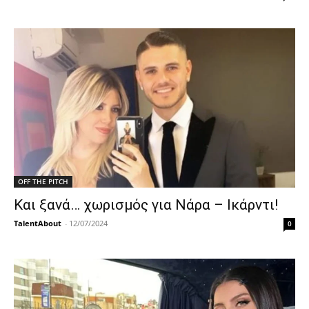
OFF THE PITCH
Και ξανά… χωρισμός για Νάρα – Ικάρντι!
TalentAbout
-
12/07/2024
0