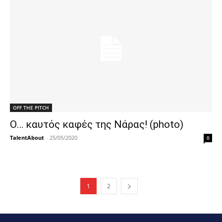
OFF THE PITCH
Ο… καυτός καφές της Νάρας! (photo)
TalentAbout
-
25/05/2020
0
1
2