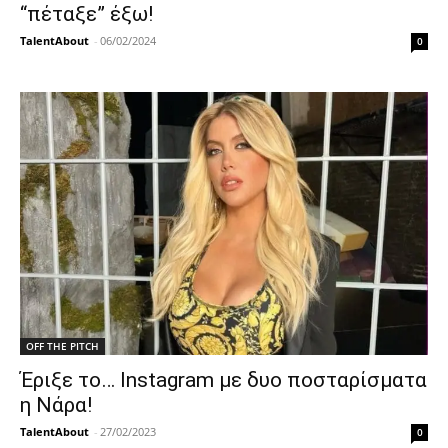
“πέταξε” έξω!
TalentAbout
-
06/02/2024
0
OFF THE PITCH
Έριξε το… Instagram με δυο ποσταρίσματα
η Νάρα!
TalentAbout
-
27/02/2023
0