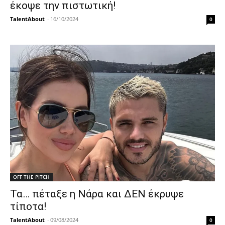
έκοψε την πιστωτική!
TalentAbout
-
16/10/2024
0
OFF THE PITCH
Τα… πέταξε η Νάρα και ΔΕΝ έκρυψε
τίποτα!
TalentAbout
-
09/08/2024
0