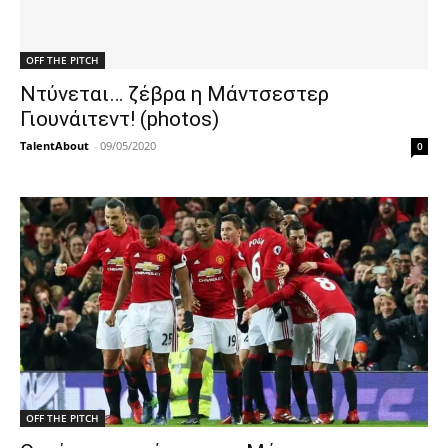
OFF THE PITCH
Ντύνεται… ζέβρα η Μάντσεστερ
Γιουνάιτεντ! (photos)
TalentAbout
-
09/05/2020
0
OFF THE PITCH