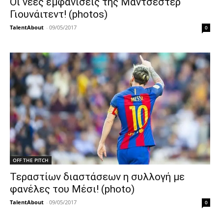
Οι νέες εμφανίσεις της Μάντσεστερ
Γιουνάιτεντ! (photos)
TalentAbout
-
09/05/2017
0
OFF THE PITCH
Τεραστίων διαστάσεων η συλλογή με
φανέλες του Μέσι! (photo)
TalentAbout
-
09/05/2017
0