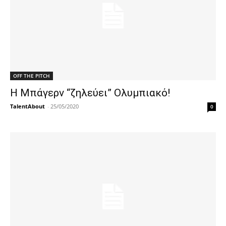
OFF THE PITCH
Η Μπάγερν “ζηλεύει” Ολυμπιακό!
TalentAbout
-
25/05/2020
0