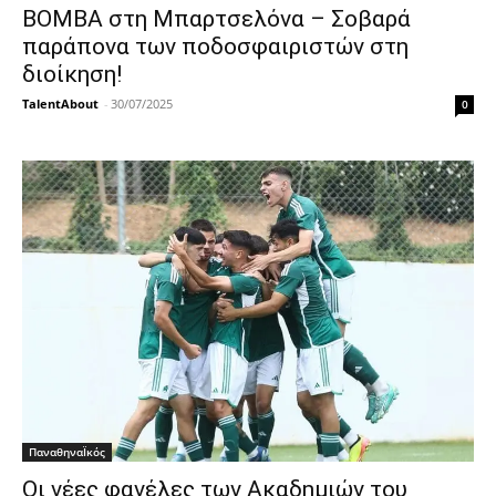
ΒΟΜΒΑ στη Μπαρτσελόνα – Σοβαρά
παράπονα των ποδοσφαιριστών στη
διοίκηση!
TalentAbout
-
30/07/2025
0
ΠαναθηναΪκός
Οι νέες φανέλες των Ακαδημιών του