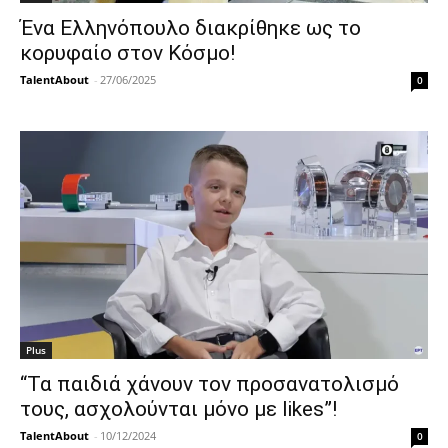
Ένα Ελληνόπουλο διακρίθηκε ως το
κορυφαίο στον Κόσμο!
TalentAbout
-
27/06/2025
0
Plus
“Τα παιδιά χάνουν τον προσανατολισμό
τους, ασχολούνται μόνο με likes”!
TalentAbout
-
10/12/2024
0