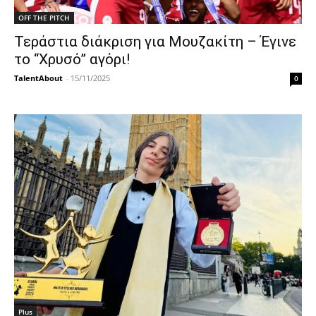
OFF THE PITCH
Τεράστια διάκριση για Μουζακίτη – Έγινε
το “Χρυσό” αγόρι!
TalentAbout
-
15/11/2025
0
Plus