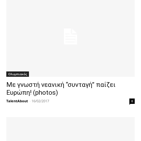
Ολυμπιακός
Με γνωστή νεανική “συνταγή” παίζει
Ευρώπη! (photos)
TalentAbout
-
16/02/2017
0