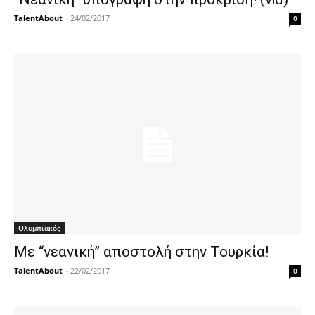
TalentAbout
-
24/02/2017
0
Ολυμπιακός
Με “νεανική” αποστολή στην Τουρκία!
TalentAbout
-
22/02/2017
0