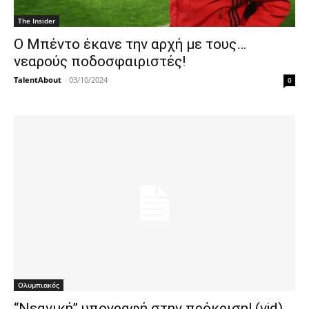
The Insider
Ο Μπέντο έκανε την αρχή με τους…
νεαρούς ποδοσφαιριστές!
TalentAbout
-
03/10/2024
0
Ολυμπιακός
“Νεανική” υπογραφή στην πρόκριση! (vid)