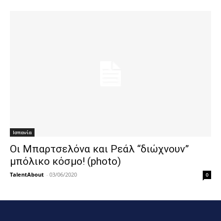
Ισπανία
Οι Μπαρτσελόνα και Ρεάλ “διώχνουν”
μπόλικο κόσμο! (photo)
TalentAbout
-
03/06/2020
0