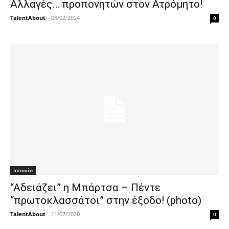
Αλλαγές… προπονητών στον Ατρόμητο!
TalentAbout
-
08/02/2024
0
Ισπανία
“Αδειάζει” η Μπάρτσα – Πέντε
“πρωτοκλασσάτοι” στην έξοδο! (photo)
TalentAbout
-
11/07/2020
0