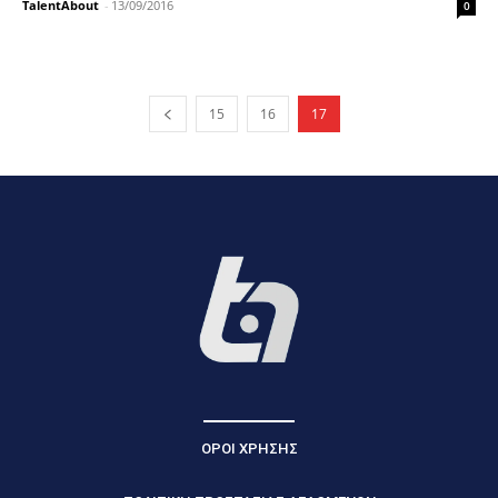
TalentAbout
-
13/09/2016
0
15
16
17
ΟΡΟΙ ΧΡΗΣΗΣ