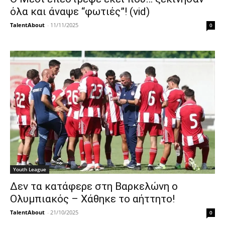
όλα και άναψε “φωτιές”! (vid)
TalentAbout
-
11/11/2025
0
Youth League
Δεν τα κατάφερε στη Βαρκελώνη ο
Ολυμπιακός – Χάθηκε το αήττητο!
TalentAbout
-
21/10/2025
0