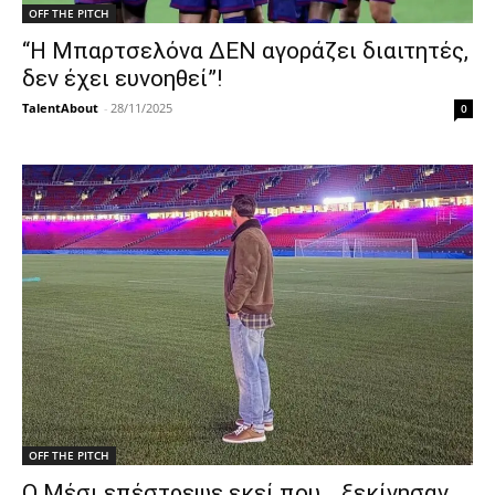
OFF THE PITCH
“Η Μπαρτσελόνα ΔΕΝ αγοράζει διαιτητές,
δεν έχει ευνοηθεί”!
TalentAbout
-
28/11/2025
0
OFF THE PITCH
Ο Μέσι επέστρεψε εκεί που… ξεκίνησαν