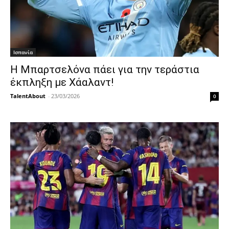
Ισπανία
Η Μπαρτσελόνα πάει για την τεράστια
έκπληξη με Χάαλαντ!
TalentAbout
-
23/03/2026
0