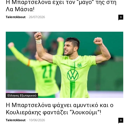
Η Μπαρτσελόνα έχει τον “μάγο” της στη
Λα Μάσια!
TalentAbout
-
26/07/2026
0
Ελληνες Εξωτερικού
Η Μπαρτσελόνα ψάχνει αμυντικό και ο
Κουλιεράκης φαντάζει “λουκούμι”!
TalentAbout
-
10/06/2026
0