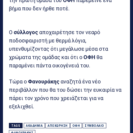
την πρώτη ομάδα του
ΟΦΗ
παρέμεινε ένα
βήμα που δεν ήρθε ποτέ.
Ο
σύλλογος
αποχαιρέτησε τον νεαρό
ποδοσφαιριστή με θερμά λόγια,
υπενθυμίζοντας ότι μεγάλωσε μέσα στα
χρώματα της ομάδας και ότι ο
ΟΦΗ
θα
παραμένει πάντα οικογένειά του.
Τώρα ο
Φανουράκης
αναζητά ένα νέο
περιβάλλον που θα του δώσει την ευκαιρία να
πάρει τον χρόνο που χρειάζεται για να
εξελιχθεί.
TAGS
ΑΚΑΔΗΜΊΑ
ΑΠΟΧΏΡΗΣΗ
ΟΦΗ
ΣΥΜΒΌΛΑΙΟ
ΦΑΝΟΥΡΆΚΗΣ