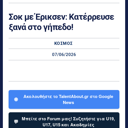
Σοκ με Έρικσεν: Κατέρρευσε
ξανά στο γήπεδο!
ΚΌΣΜΟΣ
07/06/2026
Ακολουθήστε το TalentAbout.gr στο Google
🌐
News
Μπείτε στο Forum μας! Συζητήστε για U19,
💬
U17, U15 και Ακαδημίες