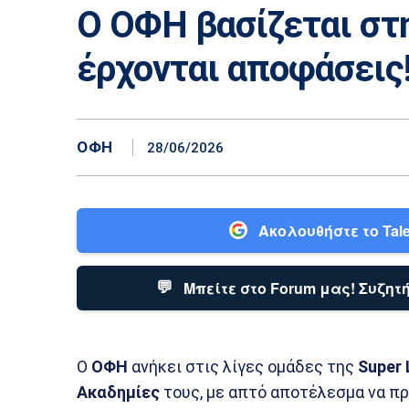
Ο ΟΦΗ βασίζεται στ
έρχονται αποφάσεις
ΟΦΗ
28/06/2026
Ακολουθήστε το Tale
💬
Μπείτε στο Forum μας! Συζητή
Ο
ΟΦΗ
ανήκει στις λίγες ομάδες της
Super
Ακαδημίες
τους, με απτό αποτέλεσμα να π