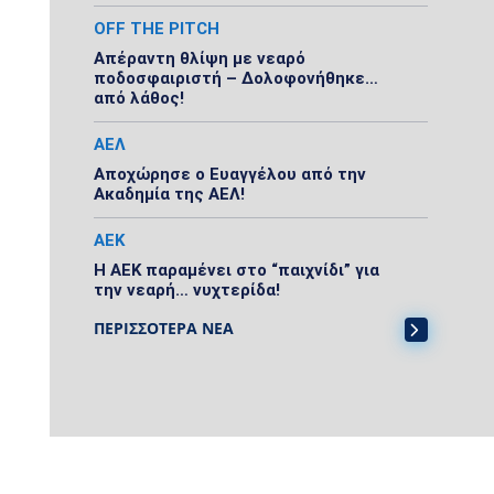
OFF THE PITCH
Απέραντη θλίψη με νεαρό
ποδοσφαιριστή – Δολοφονήθηκε…
από λάθος!
ΑΕΛ
Αποχώρησε ο Ευαγγέλου από την
Ακαδημία της ΑΕΛ!
ΑΕΚ
Η ΑΕΚ παραμένει στο “παιχνίδι” για
την νεαρή… νυχτερίδα!
ΠΕΡΙΣΣΟΤΕΡΑ ΝΕΑ