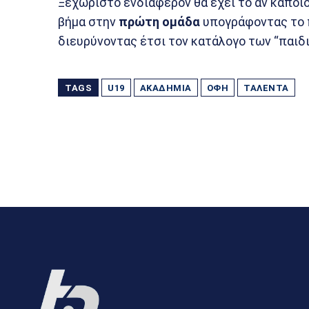
Ξεχωριστό ενδιαφέρον θα έχει το αν κάποι
βήμα στην
πρώτη ομάδα
υπογράφοντας το 
διευρύνοντας έτσι τον κατάλογο των “παιδ
TAGS
U19
ΑΚΑΔΗΜΊΑ
ΟΦΗ
ΤΑΛΈΝΤΑ