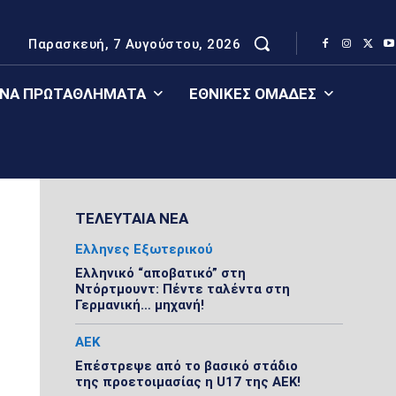
Παρασκευή, 7 Αυγούστου, 2026
ΈΝΑ ΠΡΩΤΑΘΛΉΜΑΤΑ
ΕΘΝΙΚΈΣ ΟΜΆΔΕΣ
ΤΕΛΕΥΤΑΙΑ ΝΕΑ
Ελληνες Εξωτερικού
Ελληνικό “αποβατικό” στη
Ντόρτμουντ: Πέντε ταλέντα στη
Γερμανική… μηχανή!
ΑΕΚ
Επέστρεψε από το βασικό στάδιο
της προετοιμασίας η U17 της ΑΕΚ!