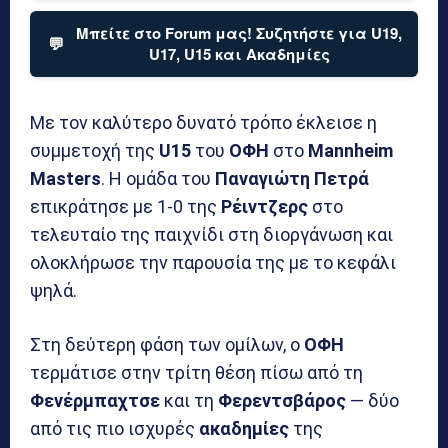
Μπείτε στο Forum μας! Συζητήστε για U19,
💬
U17, U15 και Ακαδημίες
Με τον καλύτερο δυνατό τρόπο έκλεισε η
συμμετοχή της
U15
του
ΟΦΗ
στο
Mannheim
Masters
. Η ομάδα του
Παναγιώτη
Πετρά
επικράτησε με 1-0 της
Ρέιντζερς
στο
τελευταίο της παιχνίδι στη διοργάνωση και
ολοκλήρωσε την παρουσία της με το κεφάλι
ψηλά.
Στη δεύτερη φάση των ομίλων, ο
ΟΦΗ
τερμάτισε στην τρίτη θέση πίσω από τη
Φενέρμπαχτσε
και τη
Φερεντσβάρος
— δύο
από τις πιο ισχυρές
ακαδημίες
της