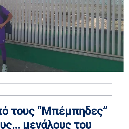
πό τους “Μπέμπηδες”
ους… μεγάλους του