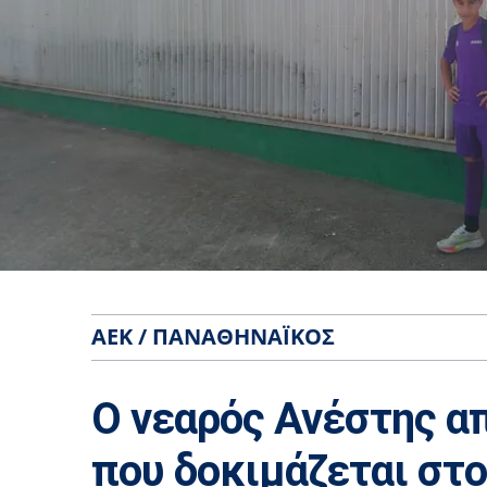
ΑΕΚ / ΠΑΝΑΘΗΝΑΪΚΌΣ
Ο νεαρός Ανέστης α
που δοκιμάζεται στ