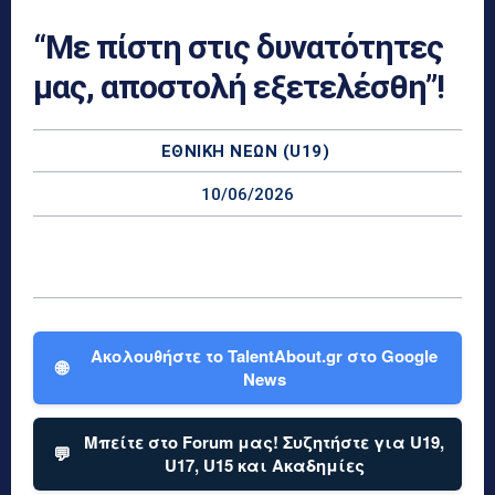
“Με πίστη στις δυνατότητες
μας, αποστολή εξετελέσθη”!
ΕΘΝΙΚΉ ΝΈΩΝ (U19)
10/06/2026
Ακολουθήστε το TalentAbout.gr στο Google
🌐
News
Μπείτε στο Forum μας! Συζητήστε για U19,
💬
U17, U15 και Ακαδημίες