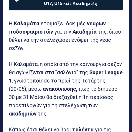
💬
U17, U15 και Ακαδημίες
Η
Καλαμάτα
ετοιμάζει δοκιμές
νεαρών
ποδοσφαιριστών
για την
Ακαδημία
της, όπου
θέλει να την στελεχώσει ενόψει της νέας
σεζόν.
Η Καλαμάτα, η οποία από την καινούργια σεζόν
θα αγωνίζεται στα “σαλόνια” της
Super League
1
, γνωστοποίησε το πρωί της Τετάρτης
(20/05), μέσω
ανακοίνωσης,
πως το διήμερο
30 με 31 Μαίου θα διεξαχθεί η 1η περίοδος
προεπιλογών για τη στελέχωση των
ακαδημιών
της.
Κάπως έτσι θέλει να βρει
ταλέντα
για τις