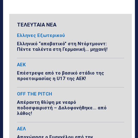
ΤΕΛΕΥΤΑΙΑ ΝΕΑ
Ελληνες Εξωτερικού
Ελληνικό “αποβατικό” στη Ντόρτμουντ:
Πέντε ταλέντα στη Γερμανική… μηχανή!
ΑΕΚ
Επέστρεψε από το βασικό στάδιο της
προετοιμασίας η U17 της ΑΕΚ!
OFF THE PITCH
Απέραντη θλίψη με νεαρό
ποδοσφαιριστή – Δολοφονήθηκε… από
λάθος!
ΑΕΛ
Αποχώρησε ο Ευαγγέλου από την