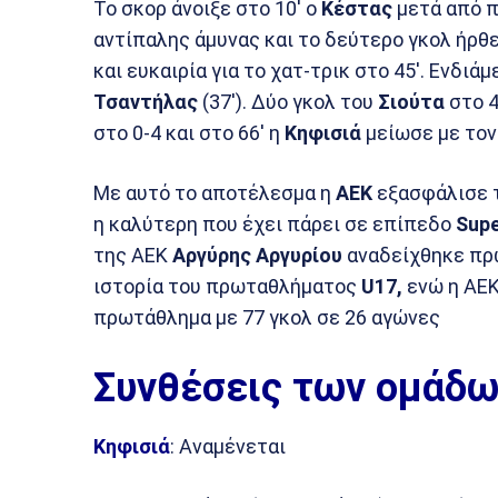
Το σκορ άνοιξε στο 10′ ο
Κέστας
μετά από π
αντίπαλης άμυνας και το δεύτερο γκολ ήρθε 
και ευκαιρία για το χατ-τρικ στο 45′. Ενδι
Τσαντήλας
(37′). Δύο γκολ του
Σιούτα
στο 4
στο 0-4 και στο 66′ η
Κηφισιά
μείωσε με το
Με αυτό το αποτέλεσμα η
ΑΕΚ
εξασφάλισε τ
η καλύτερη που έχει πάρει σε επίπεδο
Supe
της ΑΕΚ
Αργύρης Αργυρίου
αναδείχθηκε πρώ
ιστορία του πρωταθλήματος
U17,
ενώ η ΑΕΚ
πρωτάθλημα με 77 γκολ σε 26 αγώνες
Συνθέσεις των ομάδω
Κηφισιά
: Αναμένεται