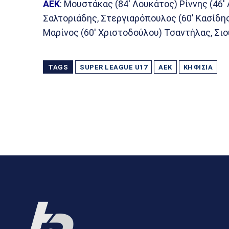
ΑΕΚ
: Μουστάκας (84′ Λουκάτος) Ρίννης (46
Σαλτοριάδης, Στεργιαρόπουλος (60′ Κασίδη
Μαρίνος (60′ Χριστοδούλου) Τσαντήλας, Σι
TAGS
SUPER LEAGUE U17
ΑΕΚ
ΚΗΦΙΣΙΆ