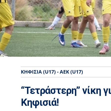
ΚΗΦΙΣΙΆ (U17) - ΑΕΚ (U17)
“Τετράστερη” νίκη γ
Κηφισιά!