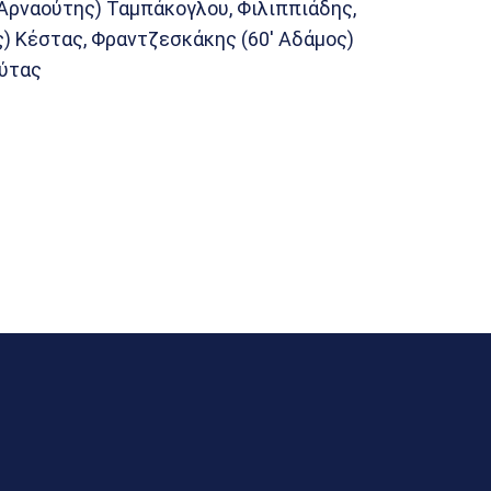
′ Αρναούτης) Ταμπάκογλου, Φιλιππιάδης,
ς) Κέστας, Φραντζεσκάκης (60′ Αδάμος)
ούτας