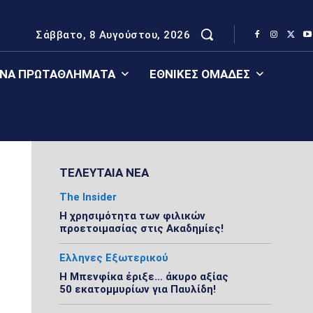
Σάββατο, 8 Αυγούστου, 2026
ΈΝΑ ΠΡΩΤΑΘΛΉΜΑΤΑ
ΕΘΝΙΚΈΣ ΟΜΆΔΕΣ
ΤΕΛΕΥΤΑΙΑ ΝΕΑ
The Insider
Η χρησιμότητα των φιλικών
προετοιμασίας στις Ακαδημίες!
Ελληνες Εξωτερικού
Η Μπενφίκα έριξε… άκυρο αξίας
50 εκατομμυρίων για Παυλίδη!