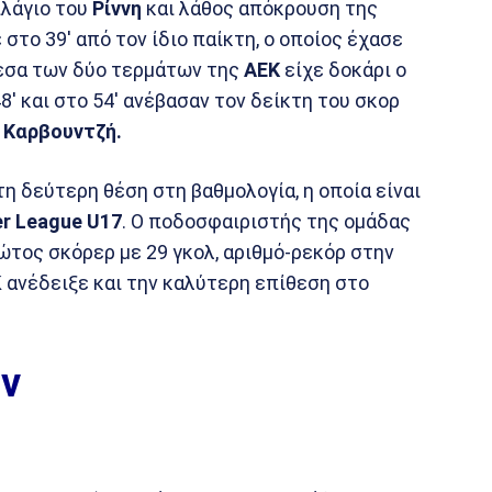
λάγιο του
Ρίννη
και λάθος απόκρουση της
στο 39′ από τον ίδιο παίκτη, ο οποίος έχασε
άμεσα των δύο τερμάτων της
ΑΕΚ
είχε δοκάρι ο
8′ και στο 54′ ανέβασαν τον δείκτη του σκορ
ν
Καρβουντζή.
η δεύτερη θέση στη βαθμολογία, η οποία είναι
r League U17
. Ο ποδοσφαιριστής της ομάδας
τος σκόρερ με 29 γκολ, αριθμό-ρεκόρ στην
 ανέδειξε και την καλύτερη επίθεση στο
ν