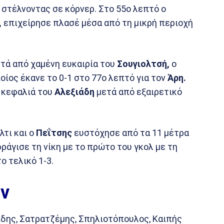
 στέλνοντας σε κόρνερ. Στο 55ο λεπτό ο
,
επιχείρησε πλασέ μέσα από τη μικρή περιοχή
ετά από χαμένη ευκαιρία του
Σουγιολτσή,
ο
οίος έκανε το 0-1 στο 77ο λεπτό για τον
Άρη.
ε κεφαλιά του
Αλεξιάδη
μετά από εξαιρετικό
τι και ο
Πεΐτσης
ευστόχησε από τα 11 μέτρα
ράγισε τη νίκη με το πρώτο του γκολ με τη
 τελικό 1-3.
ν
χίδης, Σατρατζέμης, Σπηλιοτόπουλος, Καιπής