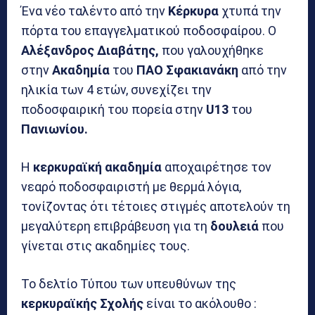
Ένα νέο ταλέντο από την
Κέρκυρα
χτυπά την
πόρτα του επαγγελματικού ποδοσφαίρου. Ο
Αλέξανδρος Διαβάτης,
που γαλουχήθηκε
στην
Ακαδημία
του
ΠΑΟ Σφακιανάκη
από την
ηλικία των 4 ετών, συνεχίζει την
ποδοσφαιρική του πορεία στην
U13
του
Πανιωνίου.
Η
κερκυραϊκή ακαδημία
αποχαιρέτησε τον
νεαρό ποδοσφαιριστή με θερμά λόγια,
τονίζοντας ότι τέτοιες στιγμές αποτελούν τη
μεγαλύτερη επιβράβευση για τη
δουλειά
που
γίνεται στις ακαδημίες τους.
Το δελτίο Τύπου των υπευθύνων της
κερκυραϊκής Σχολής
είναι το ακόλουθο :