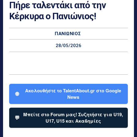
Πήρε ταλεντάκι από την
Κέρκυρα ο Πανιώνιος!
ΠΑΝΙΏΝΙΟΣ
28/05/2026
Ακολουθήστε το TalentAbout.gr στο Google
🌐
News
Μπείτε στο Forum μας! Συζητήστε για U19,
💬
U17, U15 και Ακαδημίες