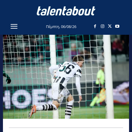
Πέμπτη, 06/08/26