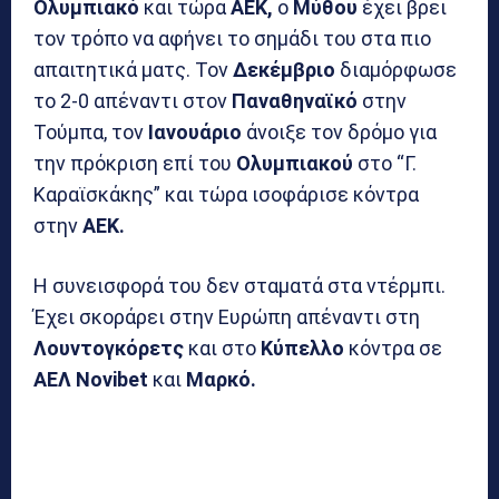
Ολυμπιακό
και τώρα
ΑΕΚ,
ο
Μύθου
έχει βρει
τον τρόπο να αφήνει το σημάδι του στα πιο
απαιτητικά ματς. Τον
Δεκέμβριο
διαμόρφωσε
το 2-0 απέναντι στον
Παναθηναϊκό
στην
Τούμπα, τον
Ιανουάριο
άνοιξε τον δρόμο για
την πρόκριση επί του
Ολυμπιακού
στο “Γ.
Καραϊσκάκης” και τώρα ισοφάρισε κόντρα
στην
ΑΕΚ.
Η συνεισφορά του δεν σταματά στα ντέρμπι.
Έχει σκοράρει στην Ευρώπη απέναντι στη
Λουντογκόρετς
και στο
Κύπελλο
κόντρα σε
ΑΕΛ Novibet
και
Μαρκό.