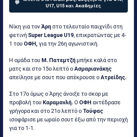
💬
U17, U15 και Ακαδημίες
Νίκη για τον
Άρη
στο τελευταίο παιχνίδι στη
φετινή
Super League U19
, επικρατώντας με 4-
1 του
ΟΦΗ,
για την 26η αγωνιστική.
Η ομάδα του
Μ. Πατεμτζή
μπήκε καλά στο
ματς και στο 15ο λεπτό ο
Ασμαριανάκης
απείλησε με σουτ που απέκρουσε ο
Ατρείδης.
Στο 17ο όμως ο Άρης άνοιξε το σκορ με
προβολή του
Καραμανλή.
Ο
ΟΦΗ
αντέδρασε
γρήγορα και στο 21ο λεπτό ο
Τούφας
ισοφάρισε με ωραίο σουτ έξω από την περιοχή
για το 1-1.