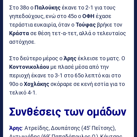
Στο 38ο ο
Παλούκης
έκανε το 2-1 για τους
γηπεδούχους, ενώ στο 45ο ο
ΟΦΗ
έχασε
τεράστια ευκαιρία, όταν ο
Τούφας
βρήκε τον
Κράστα
σε θέση τετ-α-τετ, αλλά ο τελευταίος
αστόχησε.
Στο δεύτερο μέρος ο
Άρης
έκλεισε το ματς. Ο
Κοντονικολάου
με πλασέ μέσα από την
περιοχή έκανε το 3-1 στο 65ο λεπτό και στο
90ο ο
Χοχλάκης
σκόραρε σε κενή εστία για το
τελικό 4-1.
Συνθέσεις των ομάδων
Άρης
: Ατρείδης, Δουπάτσης (45’ Πεΐτσης),
Αντωνιάδης (69’ Παπαδόπουλος Ο.), Κάμτσης