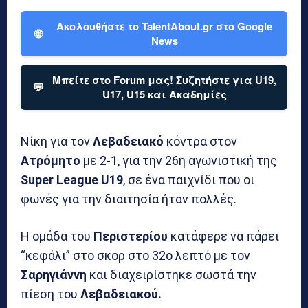
Ακολουθήστε το TalentAbout.gr στο Google
🌐
News
Μπείτε στο Forum μας! Συζητήστε για U19,
💬
U17, U15 και Ακαδημίες
Νίκη για τον
Λεβαδειακό
κόντρα στον
Ατρόμητο
με 2-1, για την 26η αγωνιστική της
Super League U19
, σε ένα παιχνίδι που οι
φωνές για την διαιτησία ήταν πολλές.
Η ομάδα του
Περιστερίου
κατάφερε να πάρει
“κεφάλι” στο σκορ στο 32ο λεπτό με τον
Σαρηγιάννη
και διαχειρίστηκε σωστά την
πίεση του
Λεβαδειακού.