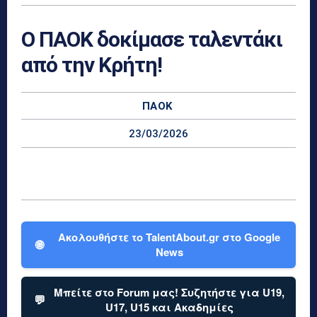
Ο ΠΑΟΚ δοκίμασε ταλεντάκι
από την Κρήτη!
ΠΑΟΚ
23/03/2026
Ακολουθήστε το TalentAbout.gr στο Google
🌐
News
Μπείτε στο Forum μας! Συζητήστε για U19,
💬
U17, U15 και Ακαδημίες