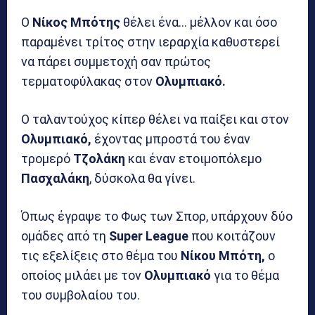
Ο
Νίκος Μπότης
θέλει ένα… μέλλον και όσο
παραμένει τρίτος στην ιεραρχία καθυστερεί
να πάρει συμμετοχή σαν πρώτος
τερματοφύλακας στον
Ολυμπιακό.
Ο ταλαντούχος κίπερ θέλει να παίξει και στον
Ολυμπιακό,
έχοντας μπροστά του έναν
τρομερό
Τζολάκη
και έναν ετοιμοπόλεμο
Πασχαλάκη
, δύσκολα θα γίνει.
Όπως έγραψε το Φως των Σπορ, υπάρχουν δύο
ομάδες από τη
Super League
που κοιτάζουν
τις εξελίξεις στο θέμα του
Νίκου Μπότη,
ο
οποίος μιλάει με τον
Ολυμπιακό
για το θέμα
του συμβολαίου του.