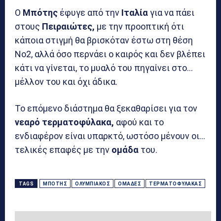
Ο
Μπότης
έφυγε από την
Ιταλία
για να πάει
στους
Πειραιώτες,
με την προοπτική ότι
κάποια στιγμή θα βρισκόταν έστω στη θέση
Νο2, αλλά όσο περνάει ο καιρός και δεν βλέπει
κάτι να γίνεται, το μυαλό του πηγαίνει στο…
μέλλον του και όχι άδικα.
Το επόμενο διάστημα θα ξεκαθαρίσει για τον
νεαρό τερματοφύλακα,
αφού και το
ενδιαφέρον είναι υπαρκτό, ωστόσο μένουν οι…
τελικές επαφές με την
ομάδα
του.
TAGS
ΜΠΌΤΗΣ
ΟΛΥΜΠΙΑΚΌΣ
ΟΜΆΔΕΣ
ΤΕΡΜΑΤΟΦΎΛΑΚΑΣ