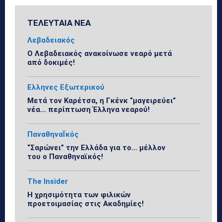
ΤΕΛΕΥΤΑΙΑ ΝΕΑ
Λεβαδειακός
Ο Λεβαδειακός ανακοίνωσε νεαρό μετά
από δοκιμές!
Ελληνες Εξωτερικού
Μετά τον Καρέτσα, η Γκένκ “μαγειρεύει”
νέα… περίπτωση Έλληνα νεαρού!
ΠαναθηναΪκός
“Σαρώνει” την Ελλάδα για το… μέλλον
του ο Παναθηναϊκός!
The Insider
Η χρησιμότητα των φιλικών
προετοιμασίας στις Ακαδημίες!