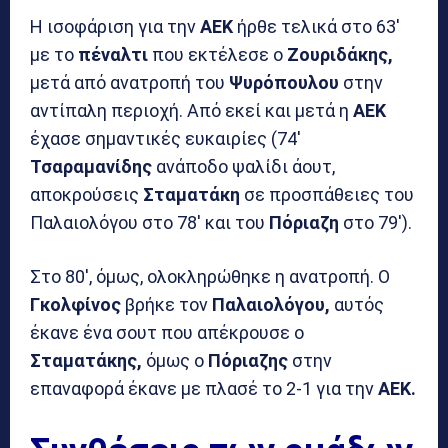
Η ισοφάριση για την
ΑΕΚ
ήρθε τελικά στο 63′
με το
πέναλτι
που εκτέλεσε ο
Ζουριδάκης,
μετά από ανατροπή του
Ψυρόπουλου
στην
αντίπαλη περιοχή. Από εκεί και μετά η
ΑΕΚ
έχασε σημαντικές ευκαιρίες (74′
Τσαραμανίδης
ανάποδο ψαλίδι άουτ,
αποκρούσεις
Σταματάκη
σε προσπάθειες του
Παλαιολόγου στο 78′ και του
Πόριαζη
στο 79′).
Στο 80′, όμως, ολοκληρώθηκε η ανατροπή. Ο
Γκολφίνος
βρήκε τον
Παλαιολόγου,
αυτός
έκανε ένα σουτ που απέκρουσε ο
Σταματάκης,
όμως ο
Πόριαζης
στην
επαναφορά έκανε με πλασέ το 2-1 για την
ΑΕΚ.