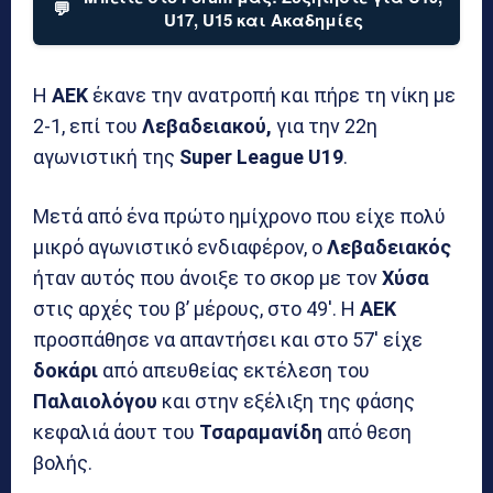
💬
U17, U15 και Ακαδημίες
Η
ΑΕΚ
έκανε την ανατροπή και πήρε τη νίκη με
2-1, επί του
Λεβαδειακού,
για την 22η
αγωνιστική της
Super League U19
.
Μετά από ένα πρώτο ημίχρονο που είχε πολύ
μικρό αγωνιστικό ενδιαφέρον, ο
Λεβαδειακός
ήταν αυτός που άνοιξε το σκορ με τον
Χύσα
στις αρχές του β’ μέρους, στο 49′. Η
ΑΕΚ
προσπάθησε να απαντήσει και στο 57′ είχε
δοκάρι
από απευθείας εκτέλεση του
Παλαιολόγου
και στην εξέλιξη της φάσης
κεφαλιά άουτ του
Τσαραμανίδη
από θεση
βολής.