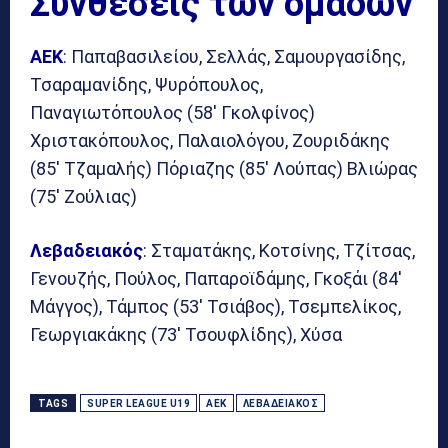
Συνθέσεις των ομάδων
ΑΕΚ
: Παπαβασιλείου, Σελλάς, Σαμουργασίδης,
Τσαραμανίδης, Ψυρόπουλος,
Παναγιωτόπουλος (58′ Γκολφίνος)
Χριστακόπουλος, Παλαιολόγου, Ζουριδάκης
(85′ Τζαμαλής) Πόριαζης (85′ Λούπας) Βλιώρας
(75′ Ζούλιας)
Λεβαδειακός
: Σταματάκης, Κοτσίνης, Τζίτσας,
Γενουζής, Πούλος, Παπαροϊδάμης, Γκοξάι (84′
Μάγγος), Τάμπος (53′ Τσιάβος), Τσεμπελίκος,
Γεωργιακάκης (73′ Τσουφλίδης), Χύσα
TAGS
SUPER LEAGUE U19
ΑΕΚ
ΛΕΒΑΔΕΙΑΚΌΣ