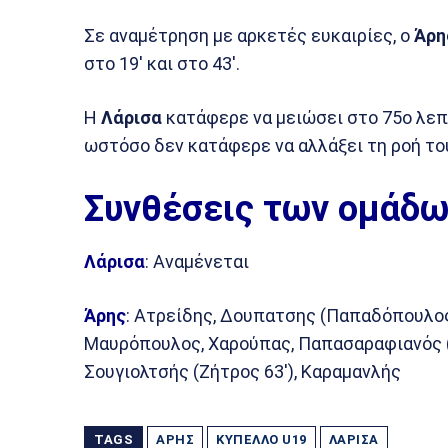
Σε αναμέτρηση με αρκετές ευκαιρίες, ο
Άρη
στο 19′ και στο 43′.
Η
Λάρισα
κατάφερε να μειώσει στο 75ο λεπ
ωστόσο δεν κατάφερε να αλλάξει τη ροή το
Συνθέσεις των ομάδω
Λάρισα
: Αναμένεται
Άρης
: Ατρείδης, Δουπατσης (Παπαδόπουλος 
Μαυρόπουλος, Χαρούπας, Παπασαραφιανός (Κ
Σουγιολτσής (Ζήτρος 63′), Καραμανλής
TAGS
ΆΡΗΣ
ΚΎΠΕΛΛΟ U19
ΛΆΡΙΣΑ