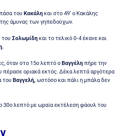
 πάσα του
Κακάλη
και στο 49′ ο Κακάλης
της άμυνας των γηπεδούχων.
τ του
Σολωμίδη
και το τελικό 0-4 έκανε και
η.
ές, όταν στο 15ο λεπτό ο
Βαγγέλη
πήρε την
υ πέρασε οριακά εκτός. Δέκα λεπτά αργότερα
α του
Βαγγελή,
ωστόσο και πάλι η μπάλα δεν
το 30ο λεπτό με ωραία εκτέλεση φάουλ του
ν