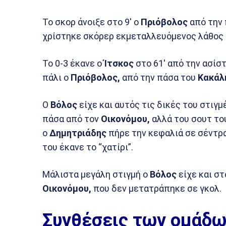
Το σκορ άνοιξε στο 9′ ο
Πριόβολος
από την
χρίστηκε σκόρερ εκμεταλλευόμενος λάθος 
Το 0-3 έκανε ο
Ίτσκος
στο 61′ από την ασίσ
πάλι ο
Πριόβολος,
από την πάσα του
Κακάλ
Ο
Βόλος
είχε και αυτός τις δικές του στιγμ
πάσα από τον
Οικονόμου,
αλλά του σουτ το
ο
Δημητριάδης
πήρε την κεφαλιά σε σέντρ
του έκανε το “χατίρι”.
Μάλιστα μεγάλη στιγμή ο
Βόλος
είχε και σ
Οικονόμου,
που δεν μετατράπηκε σε γκολ.
Συνθέσεις των ομάδω