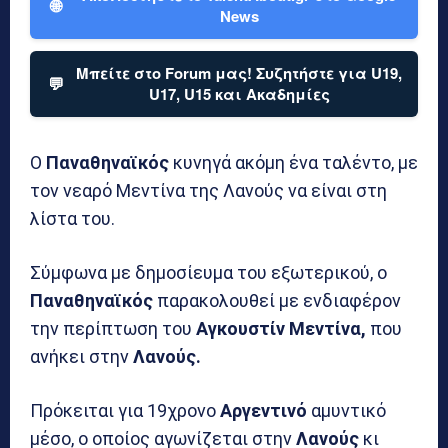
🌐
News
Μπείτε στο Forum μας! Συζητήστε για U19,
💬
U17, U15 και Ακαδημίες
Ο
Παναθηναϊκός
κυνηγά ακόμη ένα ταλέντο, με
τον νεαρό Μεντίνα της Λανούς να είναι στη
λίστα του.
Σύμφωνα με δημοσίευμα του εξωτερικού, ο
Παναθηναϊκός
παρακολουθεί με ενδιαφέρον
την περίπτωση του
Αγκουστίν Μεντίνα,
που
ανήκει στην
Λανούς.
Πρόκειται για 19χρονο
Αργεντινό
αμυντικό
μέσο, ο οποίος αγωνίζεται στην
Λανούς
κι