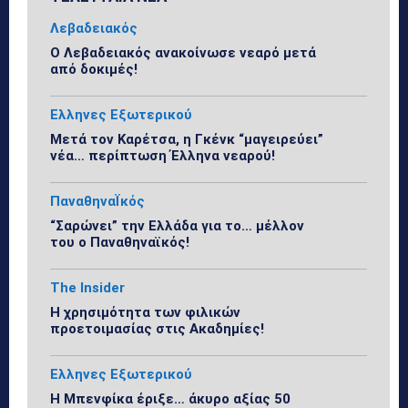
Λεβαδειακός
Ο Λεβαδειακός ανακοίνωσε νεαρό μετά
από δοκιμές!
Ελληνες Εξωτερικού
Μετά τον Καρέτσα, η Γκένκ “μαγειρεύει”
νέα… περίπτωση Έλληνα νεαρού!
ΠαναθηναΪκός
“Σαρώνει” την Ελλάδα για το… μέλλον
του ο Παναθηναϊκός!
The Insider
Η χρησιμότητα των φιλικών
προετοιμασίας στις Ακαδημίες!
Ελληνες Εξωτερικού
Η Μπενφίκα έριξε… άκυρο αξίας 50