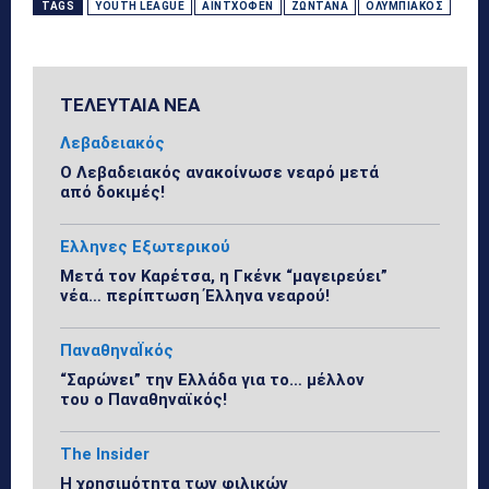
TAGS
YOUTH LEAGUE
ΑΪΝΤΧΌΦΕΝ
ΖΩΝΤΑΝΆ
ΟΛΥΜΠΙΑΚΌΣ
ΤΕΛΕΥΤΑΙΑ ΝΕΑ
Λεβαδειακός
Ο Λεβαδειακός ανακοίνωσε νεαρό μετά
από δοκιμές!
Ελληνες Εξωτερικού
Μετά τον Καρέτσα, η Γκένκ “μαγειρεύει”
νέα… περίπτωση Έλληνα νεαρού!
ΠαναθηναΪκός
“Σαρώνει” την Ελλάδα για το… μέλλον
του ο Παναθηναϊκός!
The Insider
Η χρησιμότητα των φιλικών