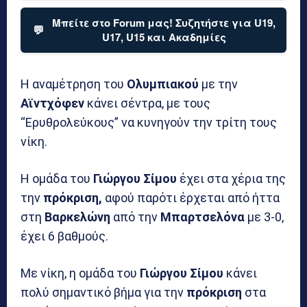
Μπείτε στο Forum μας! Συζητήστε για U19,
💬
U17, U15 και Ακαδημίες
Η αναμέτρηση του
Ολυμπιακού
με την
Αϊντχόφεν
κάνει σέντρα, με τους
“Ερυθρολεύκους” να κυνηγούν την τρίτη τους
νίκη.
Η ομάδα του
Γιώργου Σίμου
έχει στα χέρια της
την
πρόκριση,
αφού παρότι έρχεται από ήττα
στη
Βαρκελώνη
από την
Μπαρτσελόνα
με 3-0,
έχει 6 βαθμούς.
Με νίκη, η ομάδα του
Γιώργου Σίμου
κάνει
πολύ σημαντικό βήμα για την
πρόκριση
στα