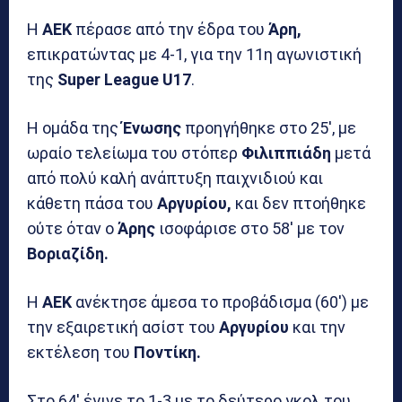
Η
ΑΕΚ
πέρασε από την έδρα του
Άρη,
επικρατώντας με 4-1, για την 11η αγωνιστική
της
Super League U17
.
Η ομάδα της
Ένωσης
προηγήθηκε στο 25′, με
ωραίο τελείωμα του στόπερ
Φιλιππιάδη
μετά
από πολύ καλή ανάπτυξη παιχνιδιού και
κάθετη πάσα του
Αργυρίου,
και δεν πτοήθηκε
ούτε όταν ο
Άρης
ισοφάρισε στο 58′ με τον
Βοριαζίδη.
Η
ΑΕΚ
ανέκτησε άμεσα το προβάδισμα (60′) με
την εξαιρετική ασίστ του
Αργυρίου
και την
εκτέλεση του
Ποντίκη.
Στο 64′ έγινε το 1-3 με το δεύτερο γκολ του