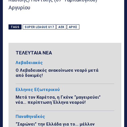
Αργυρίου
TAGS
SUPER LEAGUE U17
ΑΕΚ
ΆΡΗΣ
ΤΕΛΕΥΤΑΙΑ ΝΕΑ
Λεβαδειακός
Ο Λεβαδειακός ανακοίνωσε νεαρό μετά
από δοκιμές!
Ελληνες Εξωτερικού
Μετά τον Καρέτσα, η Γκένκ “μαγειρεύει”
νέα… περίπτωση Έλληνα νεαρού!
ΠαναθηναΪκός
“Σαρώνει” την Ελλάδα για το… μέλλον