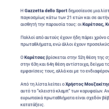
Η
Gazzetta dello Sport
δημοσίευσε μια λίσ
παγκοσμίως κάτω των 21 ετών και σε αυτή
αισθητή την παρουσία τους: οι
Καρέτσας, 
Πολλοί από αυτούς έχουν ήδη πάρει χρόνο
πρωταθλήματα, ενώ άλλοι έχουν προσελκύσ
Ο
Καρέτσας
βρίσκεται στην 52η θέση της σ
στην 63η και 64η θέση αντίστοιχα, δείγμα 
εμφανίσεις τους, αλλά και με το ενδιαφέρο
Από τη λίστα λείπει ο
Χρήστος Μουζακίτης
αυτό το “κλειστό κλαμπ” των κορυφαίων. Αν
ευρωπαϊκά πρωταθλήματα είναι σχεδόν βέβα
κατατάξεις.