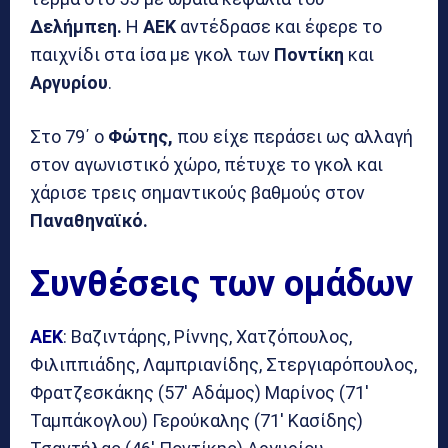
Δελήμπεη.
Η
ΑΕΚ
αντέδρασε και έφερε το
παιχνίδι στα ίσα με γκολ των
Ποντίκη
και
Αργυρίου
.
Στο 79΄ ο
Φώτης,
που είχε περάσει ως αλλαγή
στον αγωνιστικό χώρο, πέτυχε το γκολ και
χάρισε τρεις σημαντικούς βαθμούς στον
Παναθηναϊκό.
Συνθέσεις των ομάδων
ΑΕΚ
: Βαζιντάρης, Ρίννης, Χατζόπουλος,
Φιλιππιάδης, Λαμπριανίδης, Στεργιαρόπουλος,
Φρατζεσκάκης (57′ Αδάμος) Μαρίνος (71′
Ταμπάκογλου) Γερούκαλης (71′ Κασίδης)