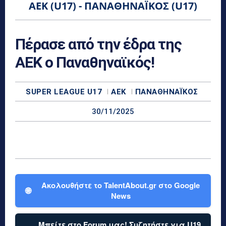
ΑΕΚ (U17) - ΠΑΝΑΘΗΝΑΪΚΌΣ (U17)
Πέρασε από την έδρα της
ΑΕΚ ο Παναθηναϊκός!
SUPER LEAGUE U17
ΑΕΚ
ΠΑΝΑΘΗΝΑΪΚΌΣ
30/11/2025
Ακολουθήστε το TalentAbout.gr στο Google
🌐
News
Μπείτε στο Forum μας! Συζητήστε για U19,