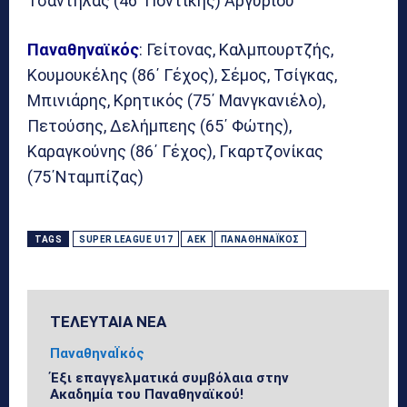
Τσαντήλας (46′ Ποντίκης) Αργυρίου
Παναθηναϊκός
: Γείτονας, Καλμπουρτζής,
Κουμουκέλης (86΄ Γέχος), Σέμος, Τσίγκας,
Μπινιάρης, Κρητικός (75΄ Μανγκανιέλο),
Πετούσης, Δελήμπεης (65΄ Φώτης),
Καραγκούνης (86΄ Γέχος), Γκαρτζονίκας
(75΄Νταμπίζας)
TAGS
SUPER LEAGUE U17
ΑΕΚ
ΠΑΝΑΘΗΝΑΪΚΌΣ
ΤΕΛΕΥΤΑΙΑ ΝΕΑ
ΠαναθηναΪκός
Έξι επαγγελματικά συμβόλαια στην
Ακαδημία του Παναθηναϊκού!