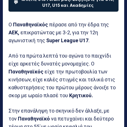
💬
U17, U15 και Ακαδημίες
Ο
Παναθηναϊκός
πέρασε από την έδρα της
ΑΕΚ,
επικρατώντας με 3-2, για την 12η
αγωνιστική της
Super League U17
.
Από τα πρώτα λεπτά του αγώνα το παιχνίδι
είχε αρκετές δυνατές μονομαχίες. Ο
Παναθηναϊκός
είχε την πρωτοβουλία των
κινήσεων, είχε καλές στιγμές και τελικά στις
καθυστερήσεις του πρώτου μέρους άνοιξε το
σκορ με ωραίο πλασέ του
Κρητικού.
Στην επανάληψη το σκηνικό δεν άλλαξε, με
τον
Παναθηναϊκό
να πετυχαίνει και δεύτερο
τέρμα στο 55΄με ωραία κεφαλιά του