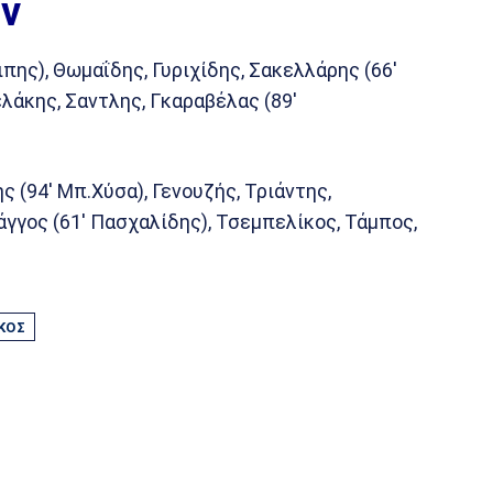
ν
ιπης), Θωμαΐδης, Γυριχίδης, Σακελλάρης (66′
λάκης, Σαντλης, Γκαραβέλας (89′
ς (94′ Μπ.Χύσα), Γενουζής, Τριάντης,
άγγος (61′ Πασχαλίδης), Τσεμπελίκος, Τάμπος,
ΚΌΣ