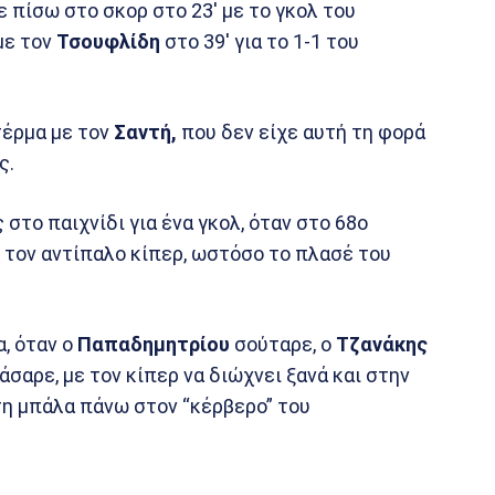
 πίσω στο σκορ στο 23′ με το γκολ του
με τον
Τσουφλίδη
στο 39′ για το 1-1 του
τέρμα με τον
Σαντή,
που δεν είχε αυτή τη φορά
ς.
στο παιχνίδι για ένα γκολ, όταν στο 68ο
 τον αντίπαλο κίπερ, ωστόσο το πλασέ του
α, όταν ο
Παπαδημητρίου
σούταρε, ο
Τζανάκης
σαρε, με τον κίπερ να διώχνει ξανά και στην
τη μπάλα πάνω στον “κέρβερο” του