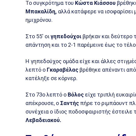
Το συγκρότημα του
Κώστα Κιάσσου
βρέθηκε
Μπακαλίδη,
αλλά κατάφερε να ισοφαρίσει 
ημιχρόνου.
Στο 55′ οι
γηπεδούχοι
βρήκαν και δεύτερο 
απάντηση και το 2-1 παρέμεινε έως το τέλο
Η γηπεδούχος ομάδα είχε και άλλες στιγμές 
λεπτό ο
Γκαραβέλας
βρέθηκε απέναντι από
κατέληξε σε κόρνερ.
Στο 73ο λεπτό ο
Βόλος
είχε τριπλή ευκαιρί
απέκρουσε, ο
Σαντής
πήρε το ριμπάουντ πλά
συνέχεια ο ίδιος ποδοσφαιριστής έστειλε 
Λεβαδειακού.