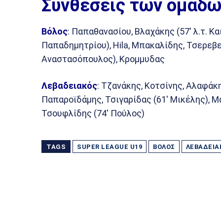
Συνθέσεις των ομάδω
Βόλος
: Παπαθανασίου, Βλαχάκης (57′ λ.τ. Κα
Παπαδημητρίου), Hila, Μπακαλίδης, Τσερεβε
Αναστασόπουλος), Κρομμυδας
Λεβαδειακός
: Τζανάκης, Κοτσίνης, Αλαφάκη
Παπαροϊδάμης, Τσιγαρίδας (61′ Μικέλης), Μ
Τσουφλίδης (74′ Πούλος)
TAGS
SUPER LEAGUE U19
ΒΌΛΟΣ
ΛΕΒΑΔΕΙΑ