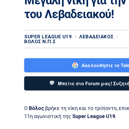
Μεγάλη νίκη για την
του Λεβαδειακού!
SUPER LEAGUE U19
ΛΕΒΑΔΕΙΑΚΌΣ
ΒΌΛΟΣ Ν.Π.Σ
Ακολουθήστε το Tale
💬
Μπείτε στο Forum μας! Συζητή
Ο
Βόλος
βρήκε τη νίκη και το τρίποντο, επ
11η αγωνιστική της
Super League U19
.