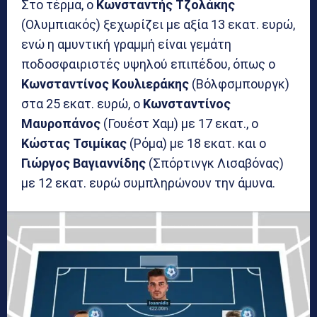
Στο τέρμα, ο
Κωνσταντής Τζολάκης
(Ολυμπιακός) ξεχωρίζει με αξία 13 εκατ. ευρώ,
ενώ η αμυντική γραμμή είναι γεμάτη
ποδοσφαιριστές υψηλού επιπέδου, όπως ο
Κωνσταντίνος Κουλιεράκης
(Βόλφσμπουργκ)
στα 25 εκατ. ευρώ, ο
Κωνσταντίνος
Μαυροπάνος
(Γουέστ Χαμ) με 17 εκατ., ο
Κώστας Τσιμίκας
(Ρόμα) με 18 εκατ. και ο
Γιώργος Βαγιαννίδης
(Σπόρτινγκ Λισαβόνας)
με 12 εκατ. ευρώ συμπληρώνουν την άμυνα.