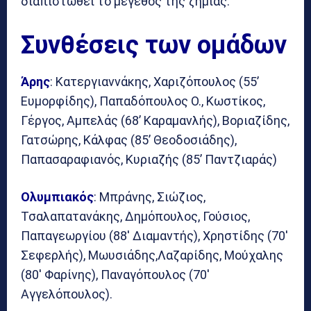
διαπιστωθεί το μέγεθος της ζημιάς.
Συνθέσεις των ομάδων
Άρης
: Κατεργιαννάκης, Χαριζόπουλος (55’
Ευμορφίδης), Παπαδόπουλος Ο., Κωστίκος,
Γέργος, Αμπελάς (68’ Καραμανλής), Βοριαζίδης,
Γατσώρης, Κάλφας (85’ Θεοδοσιάδης),
Παπασαραφιανός, Κυριαζής (85’ Παντζιαράς)
Ολυμπιακός
: Μπράνης, Σιώζιος,
Τσαλαπατανάκης, Δημόπουλος, Γούσιος,
Παπαγεωργίου (88′ Διαμαντής), Χρηστίδης (70′
Σεφερλής), Μωυσιάδης,Λαζαρίδης, Μούχαλης
(80′ Φαρίνης), Παναγόπουλος (70′
Αγγελόπουλος).