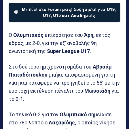
Μπείτε στο Forum μας! Συζητήστε για U19,
💬
U17, U15 και Ακαδημίες
Ο
Ολυμπιακός
επικράτησε του
Άρη,
εκτός
έδρας, με 2-0, για την εξ’ αναβολής 9η
αγωνιστική της
Super League U17
.
Στο δεύτερο ημίχρονο η ομάδα του
Αβραάμ
Παπαδόπουλου
μπήκε αποφασισμένη για τη
νίκη και κατάφερε να προηγηθεί στο 55′ με την
εύστοχη εκτέλεση πέναλτι του
Μωυσιάδη
για
το 0-1.
Το τελικό 0-2 για τον
Ολυμπιακό
σημείωσε
στο 78ο λεπτό ο
Λαζαρίδης,
ο οποίος νίκησε