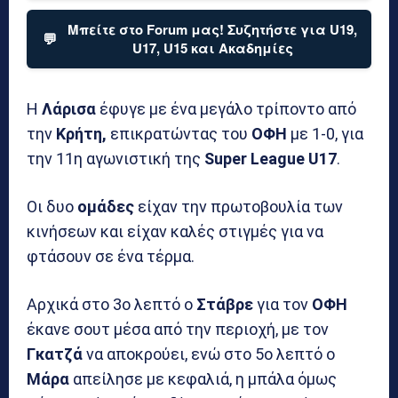
Μπείτε στο Forum μας! Συζητήστε για U19,
💬
U17, U15 και Ακαδημίες
Η
Λάρισα
έφυγε με ένα μεγάλο τρίποντο από
την
Κρήτη,
επικρατώντας του
ΟΦΗ
με 1-0, για
την 11η αγωνιστική της
Super League U17
.
Οι δυο
ομάδες
είχαν την πρωτοβουλία των
κινήσεων και είχαν καλές στιγμές για να
φτάσουν σε ένα τέρμα.
Αρχικά στο 3ο λεπτό ο
Στάβρε
για τον
ΟΦΗ
έκανε σουτ μέσα από την περιοχή, με τον
Γκατζά
να αποκρούει, ενώ στο 5ο λεπτό ο
Μάρα
απείλησε με κεφαλιά, η μπάλα όμως