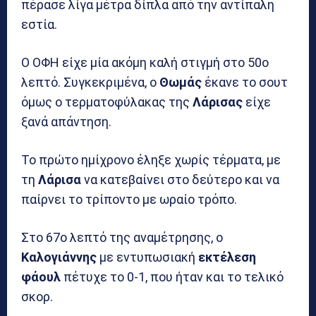
πέρασε λίγα μέτρα δίπλα από την αντίπαλη
εστία.
Ο ΟΦΗ είχε μία ακόμη καλή στιγμή στο 50ο
λεπτό. Συγκεκριμένα, ο
Θωμάς
έκανε το σουτ
όμως ο τερματοφύλακας της
Λάρισας
είχε
ξανά απάντηση.
Το πρώτο ημίχρονο έληξε χωρίς τέρματα, με
τη
Λάρισα
να κατεβαίνει στο δεύτερο και να
παίρνει το τρίποντο με ωραίο τρόπο.
Στο 67ο λεπτό της αναμέτρησης, ο
Καλογιάννης
με εντυπωσιακή
εκτέλεση
φάουλ
πέτυχε το 0-1, που ήταν και το τελικό
σκορ.