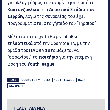
για αλλαγή έδρας της αναμέτρησης, από το
Καυτανζόγλειο
στο
Δημοτικό
Στάδιο
των
Σερρών,
λόγω της συναυλίας που έχει
προγραμματιστεί στο γήπεδο του “Γηραιού”.
Μάλιστα το παιχνίδι θα μεταδοθεί
τηλεοπτικά
από την Cosmote TV, με την
ομάδα του
ΠΑΟΚ
να ετοιμάζεται να
“σφραγίσει” το
εισιτήριο
για την επόμενη
φάση του
Youth
league.
TAGS
COSMOTE TV
UEFA
YOUTH LEAGUE
ΠΑΟΚ
ΑΚΟΥΡΈΙΡΙ
ΤΕΛΕΥΤΑΙΑ ΝΕΑ