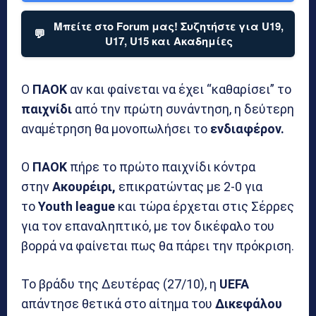
Μπείτε στο Forum μας! Συζητήστε για U19,
💬
U17, U15 και Ακαδημίες
Ο
ΠΑΟΚ
αν και φαίνεται να έχει “καθαρίσει” το
παιχνίδι
από την πρώτη συνάντηση, η δεύτερη
αναμέτρηση θα μονοπωλήσει το
ενδιαφέρον.
Ο
ΠΑΟΚ
πήρε το πρώτο παιχνίδι κόντρα
στην
Ακουρέιρι,
επικρατώντας με 2-0 για
το
Youth
league
και τώρα έρχεται στις Σέρρες
για τον επαναληπτικό, με τον δικέφαλο του
βορρά να φαίνεται πως θα πάρει την πρόκριση.
Το βράδυ της Δευτέρας (27/10), η
UEFA
απάντησε θετικά στο αίτημα του
Δικεφάλου