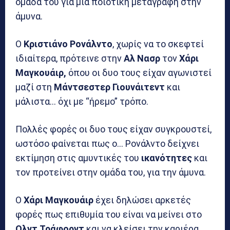
ομάδα του για μια ποιοτική μεταγραφή στην
άμυνα.
Ο
Κριστιάνο
Ρονάλντο
, χωρίς να το σκεφτεί
ιδιαίτερα, πρότεινε στην
Αλ Νασρ
τον
Χάρι
Μαγκουάιρ,
όπου οι δυο τους είχαν αγωνιστεί
μαζί στη
Μάντσεστερ Γιουνάιτεντ
και
μάλιστα… όχι με “ήρεμο” τρόπο.
Πολλές φορές οι δυο τους είχαν συγκρουστεί,
ωστόσο φαίνεται πως ο… Ρονάλντο δείχνει
εκτίμηση στις αμυντικές του
ικανότητες
και
τον προτείνει στην ομάδα του, για την άμυνα.
Ο
Χάρι Μαγκουάιρ
έχει δηλώσει αρκετές
φορές πως επιθυμία του είναι να μείνει στο
Ολντ Τράφορντ
και να κλείσει την καριέρα