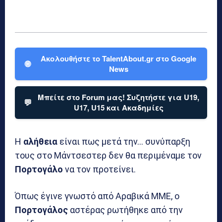
Ακολουθήστε το TalentAbout.gr στο Google
🌐
News
Μπείτε στο Forum μας! Συζητήστε για U19,
💬
U17, U15 και Ακαδημίες
Η
αλήθεια
είναι πως μετά την… συνύπαρξη
τους στο Μάντσεστερ δεν θα περιμέναμε τον
Πορτογάλο
να τον προτείνει.
Όπως έγινε γνωστό από Αραβικά ΜΜΕ, ο
Πορτογάλος
αστέρας ρωτήθηκε από την