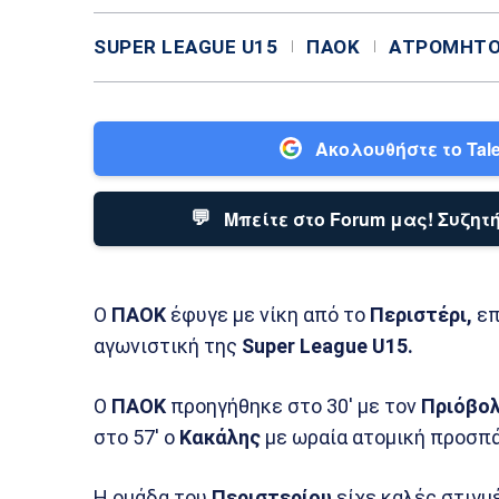
SUPER LEAGUE U15
ΠΑΟΚ
ΑΤΡΌΜΗΤ
Ακολουθήστε το Tale
💬
Μπείτε στο Forum μας! Συζητή
Ο
ΠΑΟΚ
έφυγε με νίκη από το
Περιστέρι,
επ
αγωνιστική της
Super League U15.
Ο
ΠΑΟΚ
προηγήθηκε στο 30′ με τον
Πριόβολ
στο 57′ ο
Κακάλης
με ωραία ατομική προσπά
Η ομάδα του
Περιστερίου
είχε καλές στιγμέ