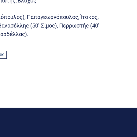
ριώτης, Βλάχος
ιόπουλος), Παπαγεωργόπουλος, Ίτσκος,
θανασέλλης (50′ Σίμος), Περρωστής (40′
Φαρδέλλας).
ΟΚ