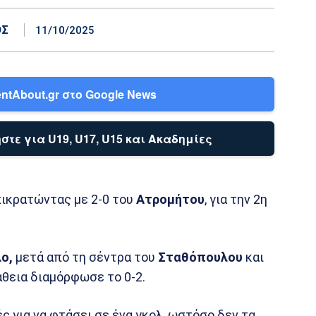
ΟΣ
11/10/2025
ntAbout.gr στο Google News
στε για U19, U17, U15 και Ακαδημίες
ικρατώντας με 2-0 του
Ατρομήτου
, για την 2η
ο,
μετά από τη σέντρα του
Σταθόπουλου
και
θεια διαμόρφωσε το 0-2.
ς για να φτάσει σε ένα γκολ, ωστόσο δεν τα