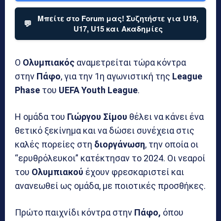
Μπείτε στο Forum μας! Συζητήστε για U19,
💬
U17, U15 και Ακαδημίες
Ο
Ολυμπιακός
αναμετρείται τώρα κόντρα
στην
Πάφο
, για την 1η αγωνιστική της
League
Phase
του
UEFA Youth League
.
Η ομάδα του
Γιώργου Σίμου
θέλει να κάνει ένα
θετικό ξεκίνημα και να δώσει συνέχεια στις
καλές πορείες στη
διοργάνωση
, την οποία οι
“ερυθρόλευκοι” κατέκτησαν το 2024. Οι νεαροί
του
Ολυμπιακού
έχουν φρεσκαριστεί και
ανανεωθεί ως ομάδα, με ποιοτικές προσθήκες.
Πρώτο παιχνίδι κόντρα στην
Πάφο,
όπου