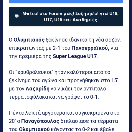
Μπείτε στο Forum μας! Συζητήστε για U19,
💬
U17, U15 και Ακαδημίες
Ο
Ολυμπιακός
ξεκίνησε ιδανικά τη νέα σεζόν,
επικρατώντας με 2-1 του
Πανσερραϊκού,
για
την πρεμιέρα της
Super League U17
.
Οι “ερυθρόλευκοι” ήταν καλύτεροι από το
ξεκίνημα του αγώνα και προηγήθηκαν στο 15′
με τον
Λαζαρίδη
να νικάει τον αντίπαλο
τερματοφύλακα και να γράφει το 0-1.
Πέντε λεπτά αργότερα και συγκεκριμένα στο
20′ ο
Παναγόπουλος
διπλασίασε τα τέρματα
του
Ολυμπιακού
κάνοντας το 0-2 και έβαλε