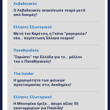
Λεβαδειακός
Ο Λεβαδειακός ανακοίνωσε νεαρό μετά
από δοκιμές!
Ελληνες Εξωτερικού
Μετά τον Καρέτσα, η Γκένκ “μαγειρεύει”
νέα… περίπτωση Έλληνα νεαρού!
ΠαναθηναΪκός
“Σαρώνει” την Ελλάδα για το… μέλλον
του ο Παναθηναϊκός!
The Insider
Η χρησιμότητα των φιλικών
προετοιμασίας στις Ακαδημίες!
Ελληνες Εξωτερικού
Η Μπενφίκα έριξε… άκυρο αξίας 50
εκατομμυρίων για Παυλίδη!