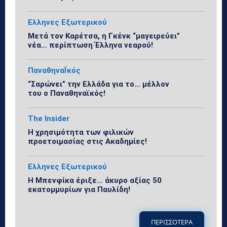
Ελληνες Εξωτερικού
Μετά τον Καρέτσα, η Γκένκ “μαγειρεύει”
νέα… περίπτωση Έλληνα νεαρού!
ΠαναθηναΪκός
“Σαρώνει” την Ελλάδα για το… μέλλον
του ο Παναθηναϊκός!
The Insider
Η χρησιμότητα των φιλικών
προετοιμασίας στις Ακαδημίες!
Ελληνες Εξωτερικού
Η Μπενφίκα έριξε… άκυρο αξίας 50
εκατομμυρίων για Παυλίδη!
ΠΕΡΙΣΣΟΤΕΡΑ