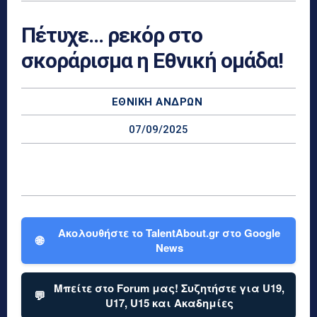
Πέτυχε… ρεκόρ στο
σκοράρισμα η Εθνική ομάδα!
ΕΘΝΙΚΉ ΑΝΔΡΏΝ
07/09/2025
Ακολουθήστε το TalentAbout.gr στο Google
🌐
News
Μπείτε στο Forum μας! Συζητήστε για U19,
💬
U17, U15 και Ακαδημίες