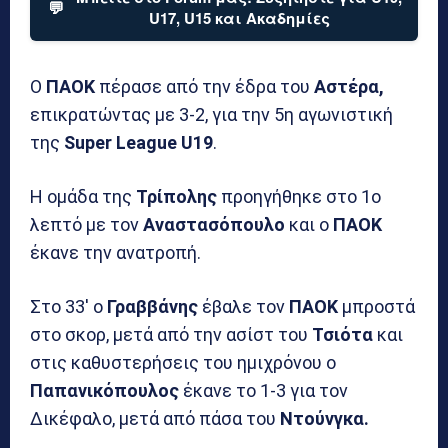
💬
U17, U15 και Ακαδημίες
Ο
ΠΑΟΚ
πέρασε από την έδρα του
Αστέρα,
επικρατώντας με 3-2, για την 5η αγωνιστική
της
Super League U19
.
Η ομάδα της
Τρίπολης
προηγήθηκε στο 1ο
λεπτό με τον
Αναστασόπουλο
και ο
ΠΑΟΚ
έκανε την ανατροπή.
Στο 33′ ο
Γραββάνης
έβαλε τον
ΠΑΟΚ
μπροστά
στο σκορ, μετά από την ασίστ του
Τσιότα
και
στις καθυστερήσεις του ημιχρόνου ο
Παπανικόπουλος
έκανε το 1-3 για τον
Δικέφαλο, μετά από πάσα του
Ντούνγκα.