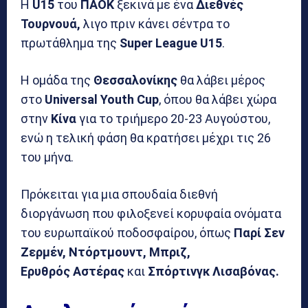
Η
U15
του
ΠΑΟΚ
ξεκινά με ένα
Διεθνές
Τουρνουά,
λιγο πριν κάνει σέντρα το
πρωτάθλημα της
Super League U15
.
Η ομάδα της
Θεσσαλονίκης
θα λάβει μέρος
στο
Universal Youth Cup
, όπου θα λάβει χώρα
στην
Κίνα
για το τριήμερο 20-23 Αυγούστου,
ενώ η τελική φάση θα κρατήσει μέχρι τις 26
του μήνα.
Πρόκειται για μια σπουδαία διεθνή
διοργάνωση που φιλοξενεί κορυφαία ονόματα
του ευρωπαϊκού ποδοσφαίρου, όπως
Παρί Σεν
Ζερμέν, Ντόρτμουντ, Μπριζ,
Ερυθρός
Αστέρας
και
Σπόρτινγκ Λισαβόνας.