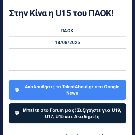
Στην Κίνα η U15 του ΠΑΟΚ!
ΠΑΟΚ
18/08/2025
Ακολουθήστε το TalentAbout.gr στο Google
🌐
News
Μπείτε στο Forum μας! Συζητήστε για U19,
💬
U17, U15 και Ακαδημίες