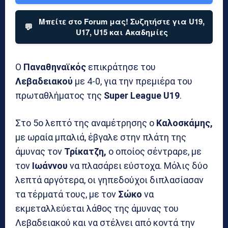
Μπείτε στο Forum μας! Συζητήστε για U19,
💬
U17, U15 και Ακαδημίες
Ο
Παναθηναϊκός
επικράτησε του
Λεβαδειακού
με 4-0, για την πρεμιέρα του
πρωταθλήματος της
Super League U19
.
Στο 5ο λεπτό της αναμέτρησης ο
Καλοσκάμης,
με ωραία μπαλιά, έβγαλε στην πλάτη της
άμυνας τον
Τρίκατζη,
ο οποίος σέντραρε, με
τον
Ιωάννου
να πλασάρει εύστοχα. Μόλις δύο
λεπτά αργότερα, οι γηπεδούχοι διπλασίασαν
τα τέρματά τους, με τον
Σώκο
να
εκμεταλλεύεται λάθος της άμυνας του
Λεβαδειακού και να στέλνει από κοντά την