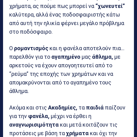
χρήματα, ας πούμε πως μπορεί να
“χωνευτεί”
καλύτερα, αλλά ένας ποδοσφαιριστής κάτω
από αυτή την ηλικία φέρνει μεγάλο πρόβλημα
στο ποδόσφαιρο.
Ο
ρομαντισμός
και η φανέλα αποτελούν πια…
παρελθόν για το
αγαπημένο
μας
άθλημα,
με
αρκετούς να έχουν απογοητευτεί από το
“ρεύμα” της εποχής των χρημάτων και να
απομακρύνονται από το αγαπημένο τους
άθλημα.
Ακόμα και στις
Ακαδημίες,
τα
παιδιά
παίζουν
για την
φανέλα,
μέχρι να έρθει η
αναγνωρισιμότητα
και μετά κοιτάζουν τις
προτάσεις με βάση τα
χρήματα
και όχι την