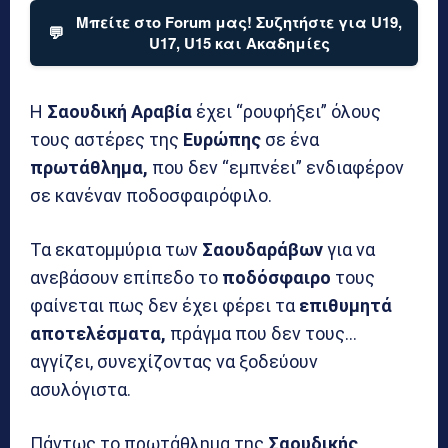
Μπείτε στο Forum μας! Συζητήστε για U19,
💬
U17, U15 και Ακαδημίες
Η
Σαουδική Αραβία
έχει “ρουφήξει” όλους
τους αστέρες της
Ευρώπης
σε ένα
πρωτάθλημα,
που δεν “εμπνέει” ενδιαφέρον
σε κανέναν ποδοσφαιρόφιλο.
Τα εκατομμύρια των
Σαουδαράβων
για να
ανεβάσουν επίπεδο το
ποδόσφαιρο
τους
φαίνεται πως δεν έχει φέρει τα
επιθυμητά
αποτελέσματα,
πράγμα που δεν τους…
αγγίζει, συνεχίζοντας να ξοδεύουν
ασυλόγιστα.
Πάντως το πρωτάθλημα της
Σαουδικής